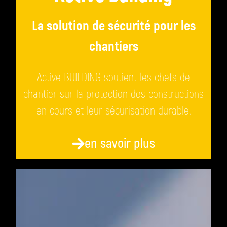
La solution de sécurité pour les
chantiers
Active BUILDING soutient les chefs de
chantier sur la protection des constructions
en cours et leur sécurisation durable.
en savoir plus